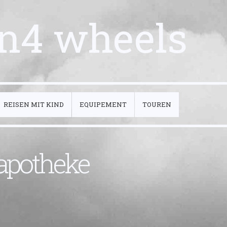
n4 wheels
REISEN MIT KIND
EQUIPEMENT
TOUREN
lapotheke