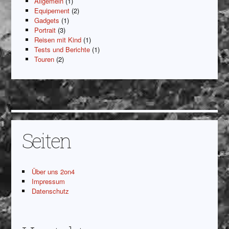
Allgemein
(1)
Equipement
(2)
Gadgets
(1)
Portrait
(3)
Reisen mit Kind
(1)
Tests und Berichte
(1)
Touren
(2)
Seiten
Über uns 2on4
Impressum
Datenschutz