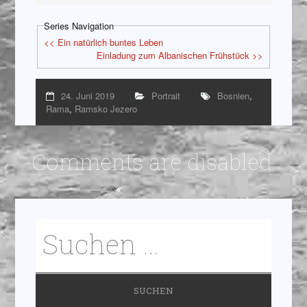
Series Navigation
<< Ein natürlich buntes Leben
Einladung zum Albanischen Frühstück >>
24. Juni 2019
Portrait
Bosnien
,
Rama
,
Ramsko Jezero
Comments are disabled.